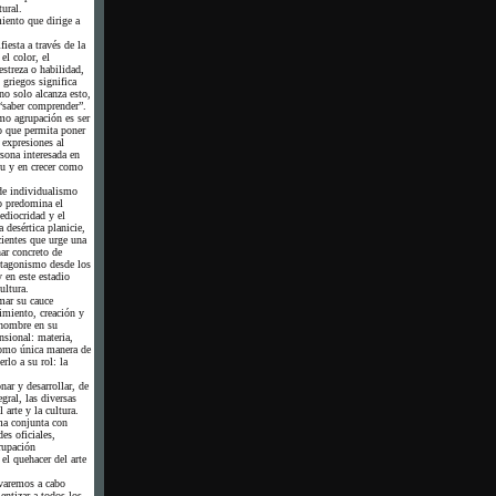
ural.
iento que dirige a
iesta a través de la
el color, el
streza o habilidad,
 griegos significa
no solo alcanza esto,
saber comprender”.
mo agrupación es ser
o que permita poner
 expresiones al
rsona interesada en
tu y en crecer como
de individualismo
o predomina el
diocridad y el
 desértica planicie,
ientes que urge una
nar concreto de
otagonismo desde los
y en este estadio
ultura.
mar su cauce
imiento, creación y
hombre en su
sional: materia,
como única manera de
erlo a su rol: la
nar y desarrollar, de
gral, las diversas
 arte y la cultura.
ma conjunta con
es oficiales,
rupación
l quehacer del arte
evaremos a cabo
entizar a todos los