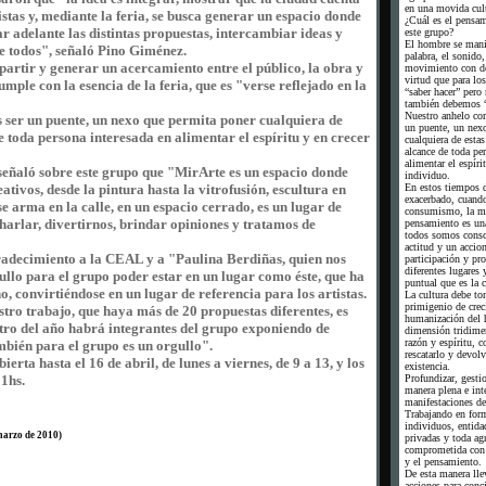
en una movida cult
tas y, mediante la feria, se busca generar un espacio donde
¿Cuál es el pensam
r adelante las distintas propuestas, intercambiar ideas y
este grupo?
El hombre se manif
e todos", señaló Pino Giménez.
palabra, el sonido, 
partir y generar un acercamiento entre el público, la obra y
movimiento con de
virtud que para los
umple con la esencia de la feria, que es "verse reflejado en la
“saber hacer” pero 
también debemos “
Nuestro anhelo co
 ser un puente, un nexo que permita poner cualquiera de
un puente, un nex
e toda persona interesada en alimentar el espíritu y en crecer
cualquiera de estas
alcance de toda pe
alimentar el espíri
señaló sobre este grupo que "MirArte es un espacio donde
individuo.
ativos, desde la pintura hasta la vitrofusión, escultura en
En estos tiempos 
exacerbado, cuand
e arma en la calle, en un espacio cerrado, es un lugar de
consumismo, la me
harlar, divertirnos, brindar opiniones y tratamos de
pensamiento es una
todos somos consc
actitud y un accio
radecimiento a la CEAL y a "Paulina Berdiñas, quien nos
participación y pr
diferentes lugares 
llo para el grupo poder estar en un lugar como éste, que ha
puntual que es la c
, convirtiéndose en un lugar de referencia para los artistas.
La cultura debe to
primigenio de crec
tro trabajo, que haya más de 20 propuestas diferentes, es
humanización del 
tro del año habrá integrantes del grupo exponiendo de
dimensión tridimen
razón y espíritu, 
mbién para el grupo es un orgullo".
rescatarlo y devolv
rta hasta el 16 de abril, de lunes a viernes, de 9 a 13, y los
existencia.
1hs.
Profundizar, gestio
manera plena e inte
manifestaciones del
Trabajando en for
individuos, entidad
 marzo de 2010)
privadas y toda ag
comprometida con e
y el pensamiento.
De esta manera ll
acciones para conci