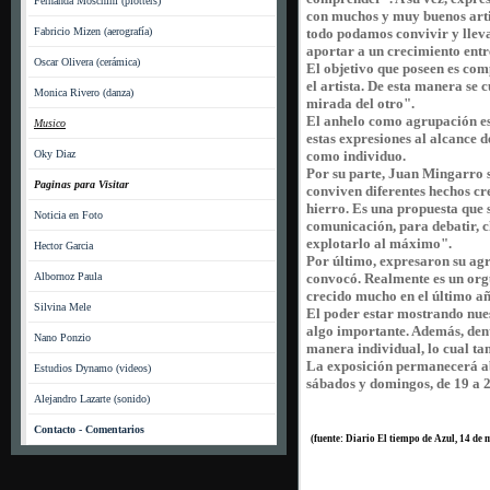
Fernanda Moschini (plotters)
con muchos y muy buenos artis
Fabricio Mizen (aerografía)
todo podamos convivir y lleva
aportar a un crecimiento entr
Oscar Olivera (cerámica)
El objetivo que poseen es com
el artista. De esta manera se c
Monica Rivero (danza)
mirada del otro".
El anhelo como agrupación es
Musico
estas expresiones al alcance d
Oky Diaz
como individuo.
Por su parte, Juan Mingarro 
Paginas para Visitar
conviven diferentes hechos cre
hierro. Es una propuesta que s
Noticia en Foto
comunicación, para debatir, c
explotarlo al máximo".
Hector Garcia
Por último, expresaron su ag
Albornoz Paula
convocó. Realmente es un orgu
crecido mucho en el último año
Silvina Mele
El poder estar mostrando nues
algo importante. Además, den
Nano Ponzio
manera individual, lo cual ta
La exposición permanecerá abie
Estudios Dynamo (videos)
sábados y domingos, de 19 a 2
Alejandro Lazarte (sonido)
Contacto - Comentarios
(fuente: Diario El tiempo de Azul, 14 de