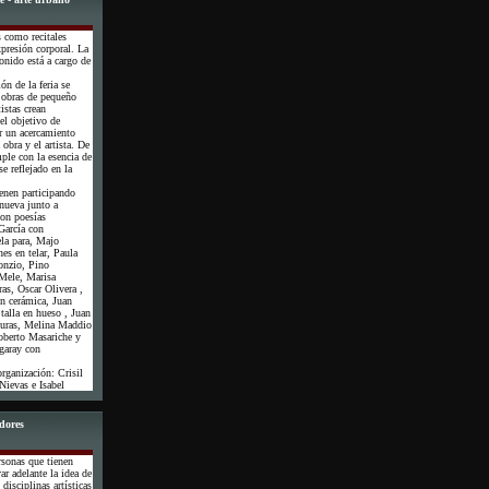
s como recitales
xpresión corporal. La
onido está a cargo de
ión de la feria se
e obras de pequeño
istas crean
el objetivo de
r un acercamiento
 obra y el artista. De
ple con la esencia de
se reflejado en la
ienen participando
nueva junto a
on poesías
 García con
ela para, Majo
es en telar, Paula
onzio, Pino
Mele, Marisa
ras, Oscar Olivera ,
n cerámica, Juan
talla en hueso , Juan
turas, Melina Maddio
Roberto Masariche y
garay con
rganización: Crisil
Nievas e Isabel
adores
rsonas que tienen
ar adelante la idea de
 disciplinas artísticas