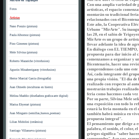
MirArte en Tapalqué
Con una amplia variedad de p
Fotos
artísticas, el espacio comenza
montarán su tradicional feria 
Artistas
relacionados con el Bicentena
Este año, la Cooperativa Eléc
Nano Ponzio (pintura)
Urbano "MirArte". Su inaugur
las 20, en el salón de Yrigoye
Paula Albornoz (pintura)
MirArte es un grupo de artist
Pino Gimenez (pintura)
llevar adelante la idea de agr
En diálogo con EL TIEMPO, lo
Mele Silvina (pintura)
propuesta para dar inicio al c
comenzamos a organizar y uno 
Roberto Mazariche (vitrofusion)
Bicentenario, hacer una revis
comprendemos cada uno este fe
Agustin Minaberrigaray (vitrofusion)
Así, cada integrante del grupo
Hertor Marcial Garcia (fotografía)
una propia visión. "El día de
realizado con respecto al aut
Juan Olmedo (esculturas en hierro)
mostrarán trabajos realizado
feria como hacemos cada vez 
Melina Maddio (diseñadora grafica-arte digital)
Por su parte, Silvina Mele s
una exposición con todo lo re
Marisa Ehyerart (pintura)
estará la feria montada en el 
Juan Mingarro (semillas,huesos,poemas)
también habrá música en vivo,
propuesta integral".
Lilian Midolini (cerámica)
El pensamiento que dirige a es
palabra, el sonido, el color, 
Santiago Villanueva (pintura)
griegos significa "saber hace
comprender". A su vez, expres