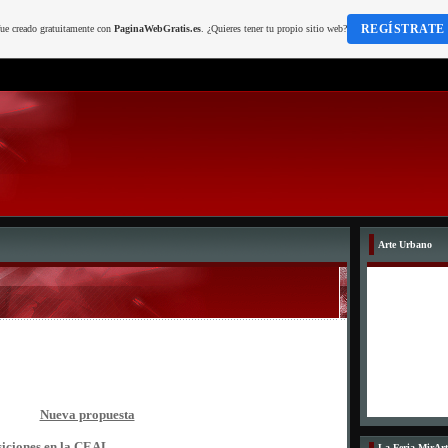
REGÍSTRATE
fue creado gratuitamente con
PaginaWebGratis.es
. ¿Quieres tener tu propio sitio web?
Arte Urbano
Nueva propuesta
osiciones en la CEAL
La Feria MirArt