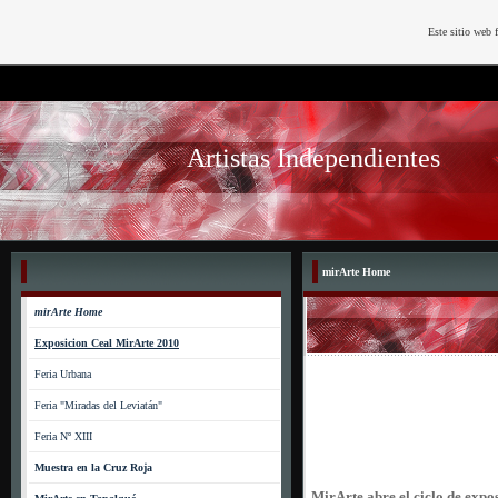
Este sitio web 
Artistas Independientes
mirArte Home
mirArte Home
Exposicion Ceal MirArte 2010
Feria Urbana
Feria "Miradas del Leviatán"
Feria Nº XIII
Muestra en la Cruz Roja
MirArte
abre el ciclo de exp