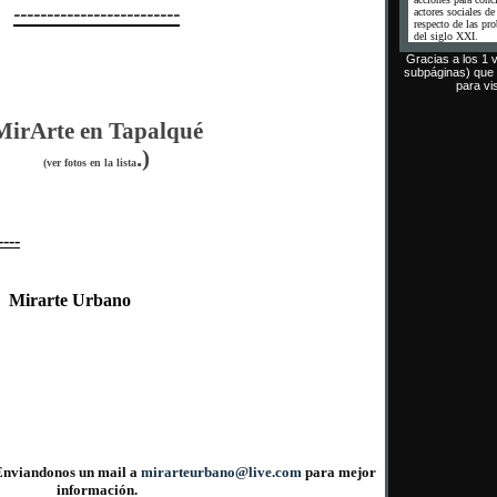
-------------------------
actores sociales d
respecto de las pr
del siglo XXI.
Gracias a los 1 v
subpáginas) que
para vis
MirArte en Tapalqué
.)
(ver fotos en la lista
----
:
Mirarte Urbano
 Enviandonos un mail a
mirarteurbano@live.com
para mejor
información.