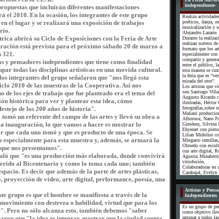
independiente-
ropuestas que incluirán diferentes manifestaciones
rá el 2010. En la ocasión, los integrantes de este grupo
Realiza actividade
en el lugar y se realizará una exposición de trabajos
poéticos, danza, e
musicalización y s
rio.
Alejandro Lazarte.
trica abrirá su Ciclo de Exposiciones con la Feria de Arte
Durante la realizac
realizan sorteos d
ación está prevista para el próximo sábado 20 de marzo a
formato que los art
n 321.
especialmente con 
compartir y genera
as y pensadores independientes que tiene como finalidad
entre el público, la
upar todas las disciplinas artísticas en una movida cultural.
esta manera se cum
la feria que es “ver
s integrantes del grupo señalaron que "nos llegó esta
mirada del otro”.
iclo 2010 de las muestras de la Cooperativa. Así nos
Los artistas que v
son Santiago Villa
de los ejes de trabajo que fue planteado era el tema del
Augusto Ricardo c
ión histórica para ver y plantear esta idea, cómo
ilustradas, Héctor
stejo de los 200 años de historia".
fotografías,sobre t
Maliani produccion
 tomó un referente del campo de las artes y llevó su obra a
Albornoz, Nano P
 la inauguración, lo que vamos a hacer es mostrar lo
Giménez, Silvina 
Ehyerart con pintu
or que cada uno tomó y que es producto de una época. Se
Lilian Midolini co
s especialmente para esta muestra y, además, se armará la
Mingarro semillas,
Olmedo con escul
que nos presentamos".
con arte digital, 
eñaló que "es una producción más elaborada, donde convivirá
Agustin Minaberri
vitrofusión.
ferido al Bicentenario y como lo toma cada uno; también
Colaboradoras en o
espacio. Es decir que además de la parte de artes plásticas,
Carabajal, Evelyn 
 proyección de video, arte digital, performance, poesía, una
Artistas y Pens
te grupo es que el hombre se manifiesta a través de la
Independientes
el movimiento con destreza o habilidad, virtud que para los
Es un grupo de pe
r". Pero no sólo alcanza esto, también debemos "saber
como objetivo llev
aron que "la idea es integrar, mostrar que la ciudad cuenta
agrupar a todos las