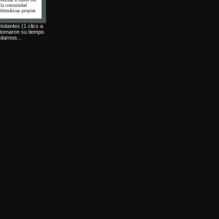
e la comunidad
oblemáticas propias
isitantes (1 clics a
 tomaron su tiempo
itarnos...