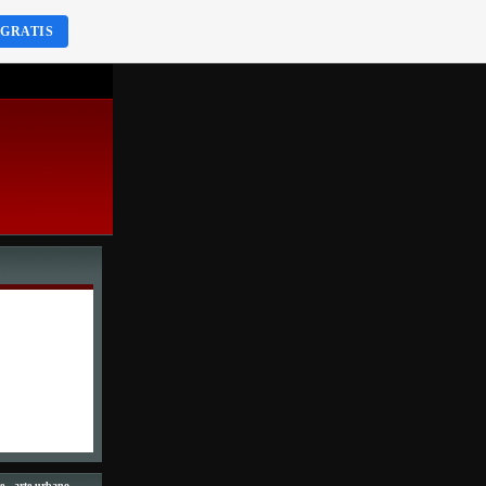
 GRATIS
e - arte urbano