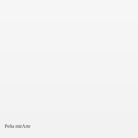
on)
o)
Peña mirArte
arte digital)