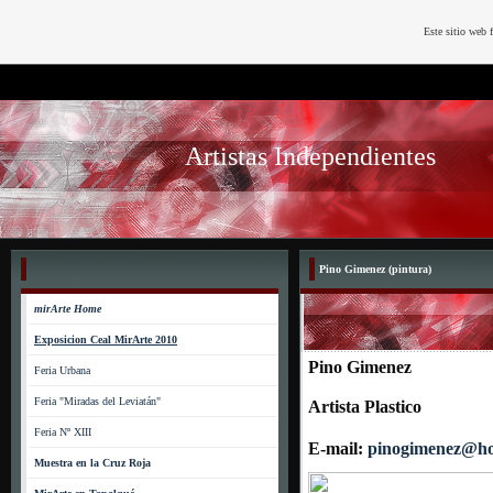
Este sitio web 
Artistas Independientes
Pino Gimenez (pintura)
mirArte Home
Exposicion Ceal MirArte 2010
Pino Gimenez
Feria Urbana
Feria "Miradas del Leviatán"
Artista Plastico
Feria Nº XIII
E-mail:
pinogimenez@ho
Muestra en la Cruz Roja