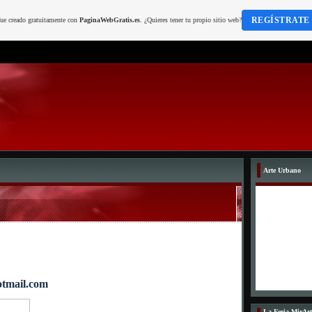
REGÍSTRATE
fue creado gratuitamente con
PaginaWebGratis.es
. ¿Quieres tener tu propio sitio web?
Arte Urbano
tmail.com
La Feria MirArt