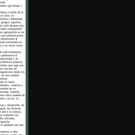
ural.
iento que dirige a
iesta a través de la
el color, el
streza o habilidad,
 griegos significa
no solo alcanza esto,
saber comprender”.
mo agrupación es ser
o que permita poner
 expresiones al
rsona interesada en
tu y en crecer como
de individualismo
o predomina el
diocridad y el
 desértica planicie,
ientes que urge una
nar concreto de
otagonismo desde los
y en este estadio
ultura.
mar su cauce
imiento, creación y
hombre en su
sional: materia,
como única manera de
erlo a su rol: la
nar y desarrollar, de
gral, las diversas
 arte y la cultura.
ma conjunta con
es oficiales,
rupación
l quehacer del arte
evaremos a cabo
entizar a todos los