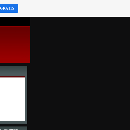
 GRATIS
e - arte urbano