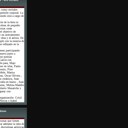
s como recitales
xpresión corporal. La
onido está a cargo de
ión de la feria se
e obras de pequeño
istas crean
el objetivo de
r un acercamiento
 obra y el artista. De
ple con la esencia de
se reflejado en la
ienen participando
nueva junto a
on poesías
 García con
ela para, Majo
es en telar, Paula
onzio, Pino
Mele, Marisa
ras, Oscar Olivera ,
n cerámica, Juan
talla en hueso , Juan
turas, Melina Maddio
Roberto Masariche y
garay con
rganización: Crisil
Nievas e Isabel
adores
rsonas que tienen
ar adelante la idea de
 disciplinas artísticas