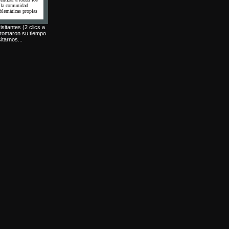
e la comunidad
oblemáticas propias
isitantes (2 clics a
 tomaron su tiempo
itarnos...