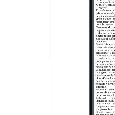
en una movida cult
¿Cuál es el pensam
este grupo?
El hombre se manif
palabra, el sonido, 
movimiento con de
virtud que para los
“saber hacer” pero 
también debemos “
Nuestro anhelo co
un puente, un nex
cualquiera de estas
alcance de toda pe
alimentar el espíri
individuo.
En estos tiempos 
exacerbado, cuand
consumismo, la me
pensamiento es una
todos somos consc
actitud y un accio
participación y pr
diferentes lugares 
puntual que es la c
La cultura debe to
primigenio de crec
humanización del 
dimensión tridimen
razón y espíritu, 
rescatarlo y devolv
existencia.
Profundizar, gestio
manera plena e inte
manifestaciones del
Trabajando en for
individuos, entidad
privadas y toda ag
comprometida con e
y el pensamiento.
De esta manera ll
acciones para conci