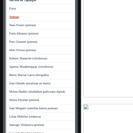
MirArte en Tapalqué
Fotos
Artistas
Nano Ponzio (pintura)
Paula Albornoz (pintura)
Pino Gimenez (pintura)
Mele Silvina (pintura)
Roberto Mazariche (vitrofusion)
Agustin Minaberrigaray (vitrofusion)
Hertor Marcial Garcia (fotografía)
Juan Olmedo (esculturas en hierro)
Melina Maddio (diseñadora grafica-arte digital)
Marisa Ehyerart (pintura)
Juan Mingarro (semillas,huesos,poemas)
Lilian Midolini (cerámica)
Santiago Villanueva (pintura)