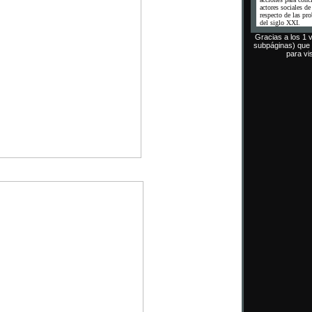
actores sociales d
respecto de las pr
del siglo XXI.
Gracias a los 1 v
subpáginas) que
para vis