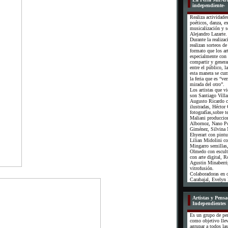
independiente-
Realiza actividade
poéticos, danza, e
musicalización y s
Alejandro Lazarte.
Durante la realizac
realizan sorteos d
formato que los art
especialmente con 
compartir y genera
entre el público, la
esta manera se cum
la feria que es “ver
mirada del otro”.
Los artistas que v
son Santiago Villa
Augusto Ricardo c
ilustradas, Héctor
fotografías,sobre t
Maliani produccion
Albornoz, Nano P
Giménez, Silvina 
Ehyerart con pintu
Lilian Midolini co
Mingarro semillas,
Olmedo con escul
con arte digital, 
Agustin Minaberri
vitrofusión.
Colaboradoras en o
Carabajal, Evelyn 
Artistas y Pens
Independientes
Es un grupo de pe
como objetivo llev
agrupar a todos las