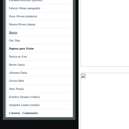
Fernanda Moschini (plotters)
Fabricio Mizen (aerografía)
Oscar Olivera (cerámica)
Monica Rivero (danza)
Musico
Oky Diaz
Paginas para Visitar
Noticia en Foto
Hector Garcia
Albornoz Paula
Silvina Mele
Nano Ponzio
Estudios Dynamo (videos)
Alejandro Lazarte (sonido)
Contacto - Comentarios